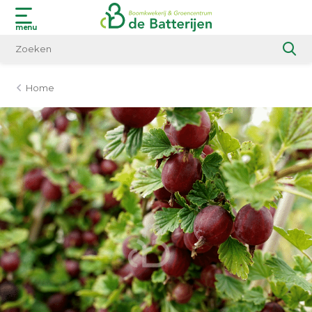
menu
Home