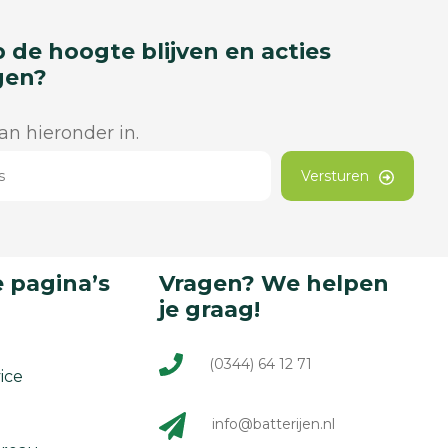
p de hoogte blijven en acties
gen?
dan hieronder in.
Versturen
 pagina’s
Vragen? We helpen
je graag!
(0344) 64 12 71
ice
info@batterijen.nl