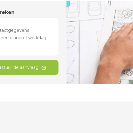
preken
rstuur de aanvraag