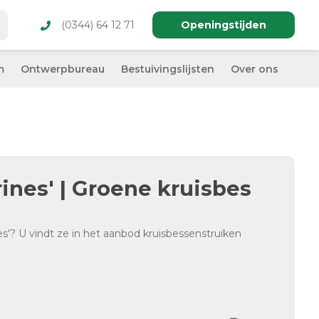
(0344) 64 12 71
Openingstijden
m
Ontwerpbureau
Bestuivingslijsten
Over ons
rines' | Groene kruisbes
es'? U vindt ze in het aanbod kruisbessenstruiken