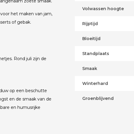
 aangenaam zoete smaak.
Volwassen hoogte
t voor het maken van jam,
sserts of gebak.
Rijptijd
Bloeitijd
Standplaats
tjes. Rond juli zijn de
Smaak
Winterhard
haduw op een beschutte
Groenblijvend
oogst en de smaak van de
tbare en humusrijke