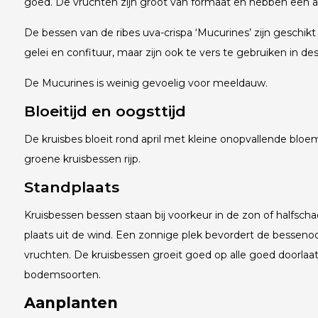
goed. De vruchten zijn groot van formaat en hebben een
De bessen van de ribes uva-crispa ‘Mucurines’ zijn geschik
gelei en confituur, maar zijn ook te vers te gebruiken in de
De Mucurines is weinig gevoelig voor meeldauw.
Bloeitijd en oogsttijd
De kruisbes bloeit rond april met kleine onopvallende bloeme
groene kruisbessen rijp.
Standplaats
Kruisbessen bessen staan bij voorkeur in de zon of halfsc
plaats uit de wind. Een zonnige plek bevordert de bessen
vruchten. De kruisbessen groeit goed op alle goed doorlaa
bodemsoorten.
Aanplanten