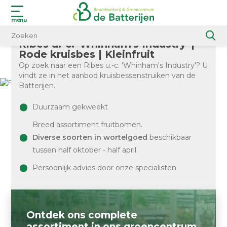
menu
Ribes u.-c. 'Whinham's Industry' |
Rode kruisbes | Kleinfruit
Home
Op zoek naar een Ribes u.-c. 'Whinham's Industry'? U
vindt ze in het aanbod kruisbessenstruiken van de
Batterijen.
Duurzaam gekweekt
Breed assortiment fruitbomen.
Diverse soorten in wortelgoed
beschikbaar
tussen half oktober - half april.
Persoonlijk advies door onze specialisten
Ontdek ons complete
assortiment in ons groencentrum