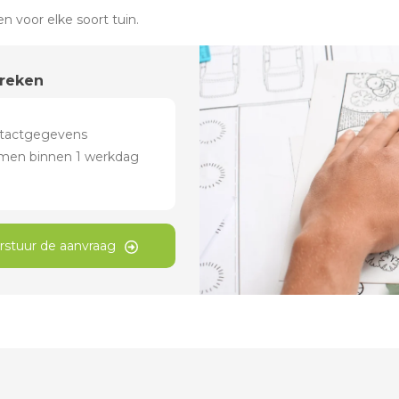
 voor elke soort tuin.
preken
rstuur de aanvraag