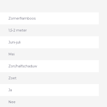
Zomerframboos
1,5-2 meter
Juni-juli
Mei
Zon/halfschaduw
Zoet
Ja
Nee