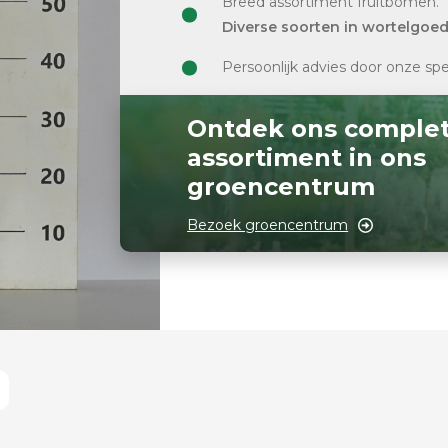
Breed assortiment fruitbomen.
Diverse soorten in wortelgoe
Persoonlijk advies door onze spe
Ontdek ons comple
assortiment in ons
groencentrum
Bezoek groencentrum