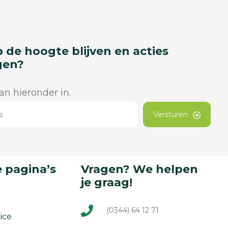
p de hoogte blijven en acties
gen?
dan hieronder in.
Versturen
 pagina’s
Vragen? We helpen
je graag!
(0344) 64 12 71
ice