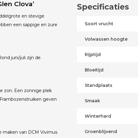
len Clova’
Specificaties
ddelgrote en stevige
Soort vrucht
hebben een sappige en zure
Volwassen hoogte
Rijptijd
nd juni/juli zijn de
Bloeitijd
Standplaats
le zon. Een zonnige plek
 Frambozenstruiken geven
Smaak
Winterhard
Groenblijvend
k te maken van DCM Vivimus