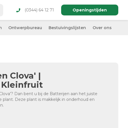
(0344) 64 12 71
Openingstijden
m
Ontwerpbureau
Bestuivingslijsten
Over ons
n Clova' |
Kleinfruit
ova'? Dan bent u bij de Batterijen aan het juiste
e plant. Deze plant is makkelijk in onderhoud en
n.