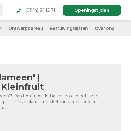
(0344) 64 12 71
Openingstijden
m
Ontwerpbureau
Bestuivingslijsten
Over ons
lameen' |
Kleinfruit
en'? Dan bent u bij de Batterijen aan het juiste
e plant. Deze plant is makkelijk in onderhoud en
n.