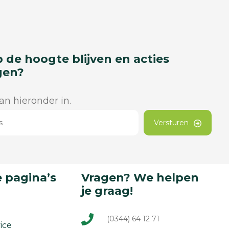
p de hoogte blijven en acties
gen?
dan hieronder in.
Versturen
 pagina’s
Vragen? We helpen
je graag!
(0344) 64 12 71
ice