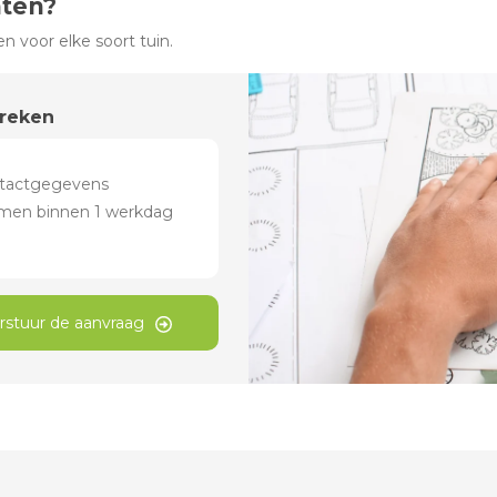
hten?
 voor elke soort tuin.
preken
rstuur de aanvraag