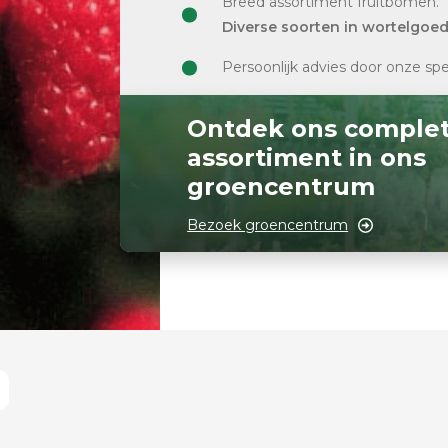
Breed assortiment fruitbomen.
Diverse soorten in wortelgoe
Persoonlijk advies door onze spe
Ontdek ons comple
assortiment in ons
groencentrum
Bezoek groencentrum