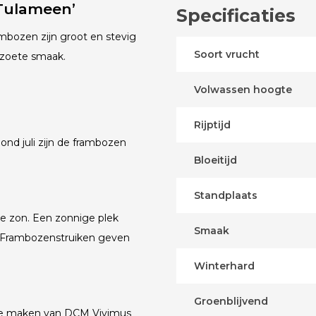
Tulameen’
Specificaties
mbozen zijn groot en stevig
Soort vrucht
 zoete smaak.
Volwassen hoogte
Rijptijd
nd juli zijn de frambozen
Bloeitijd
Standplaats
le zon. Een zonnige plek
Smaak
 Frambozenstruiken geven
Winterhard
Groenblijvend
k te maken van DCM Vivimus