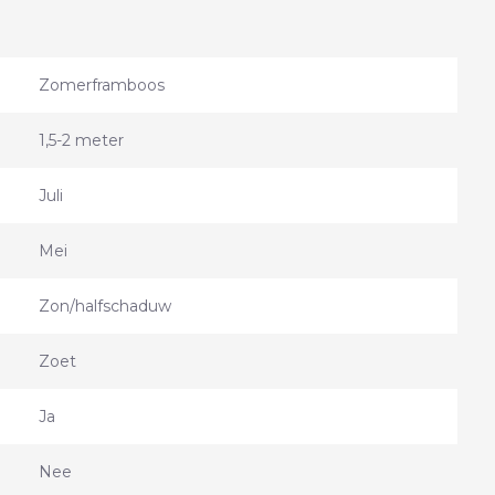
Zomerframboos
1,5-2 meter
Juli
Mei
Zon/halfschaduw
Zoet
Ja
Nee