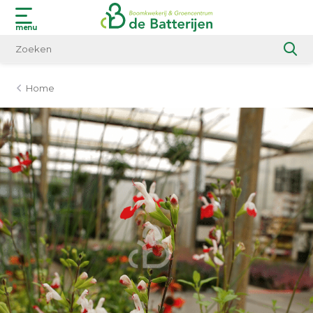
menu
Home