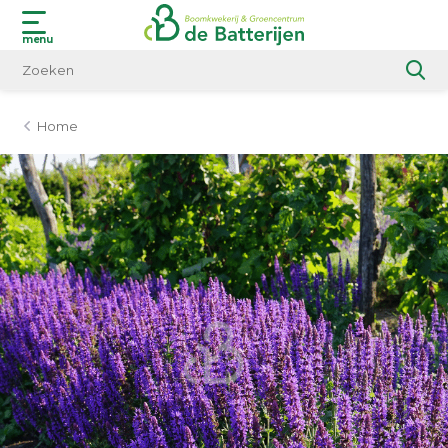
menu
Home