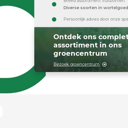
Breed assortiment fruitbomen.
Diverse soorten in wortelgoe
Persoonlijk advies door onze spe
Ontdek ons comple
assortiment in ons
groencentrum
Bezoek groencentrum