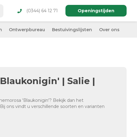
(0344) 64 12 71
Openingstijden
m
Ontwerpbureau
Bestuivingslijsten
Over ons
laukonigin' | Salie |
 nemorosa 'Blaukonigin'? Bekijk dan het
Bij ons vindt u verschillende soorten en varianten