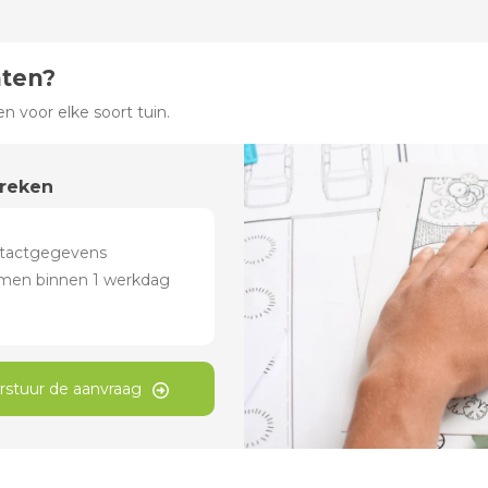
hten?
 voor elke soort tuin.
preken
rstuur de aanvraag