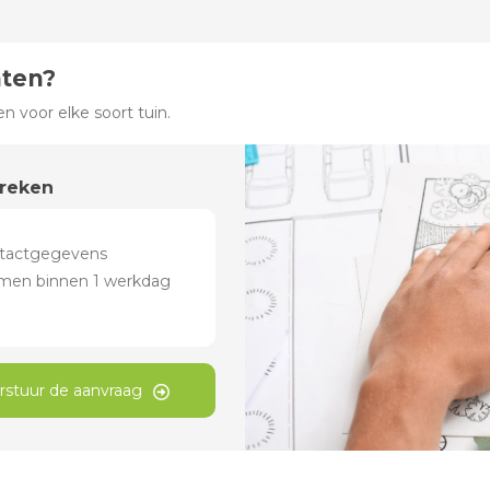
hten?
 voor elke soort tuin.
preken
rstuur de aanvraag