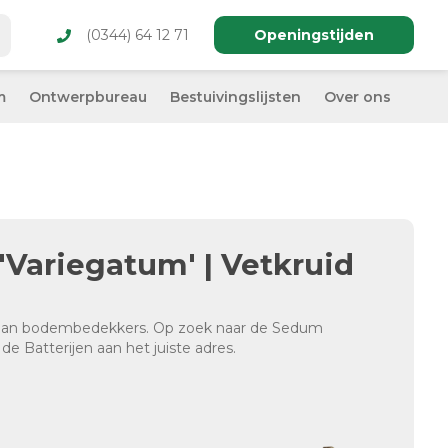
(0344) 64 12 71
Openingstijden
m
Ontwerpbureau
Bestuivingslijsten
Over ons
Variegatum' | Vetkruid
e aan bodembedekkers. Op zoek naar de Sedum
de Batterijen aan het juiste adres.