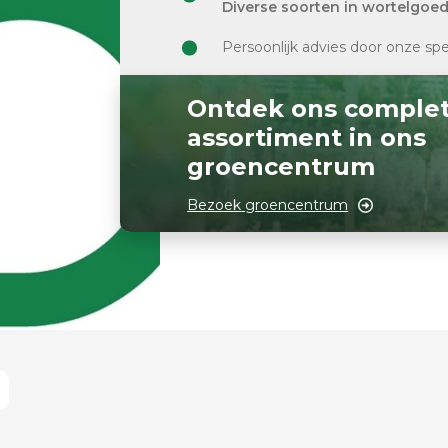
Diverse soorten in wortelgoe
Persoonlijk advies door onze spe
Ontdek ons comple
assortiment in ons
groencentrum
Bezoek groencentrum