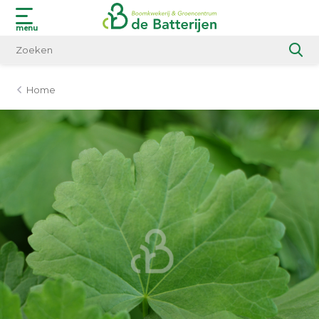
menu
Home