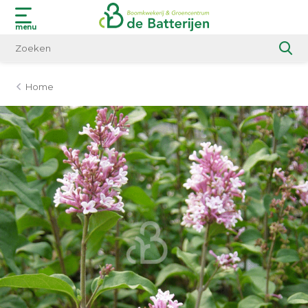
menu
Home