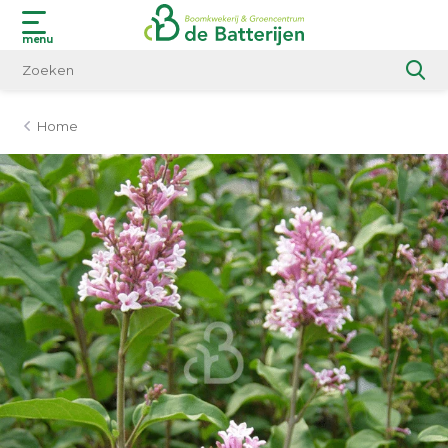
menu
Home