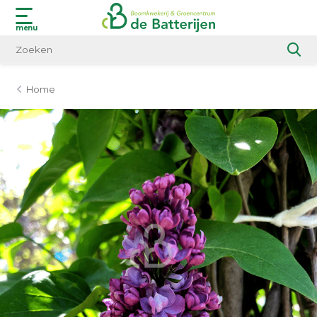
menu
Home