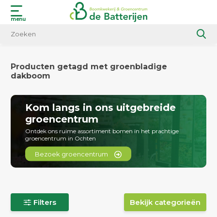
menu
Producten getagd met groenbladige
dakboom
Kom langs in ons uitgebreide
groencentrum
Ontdek ons ruime assortiment bomen in het prachtige
groencentrum in Ochten
Bezoek groencentrum
Filters
Bekijk categorieën