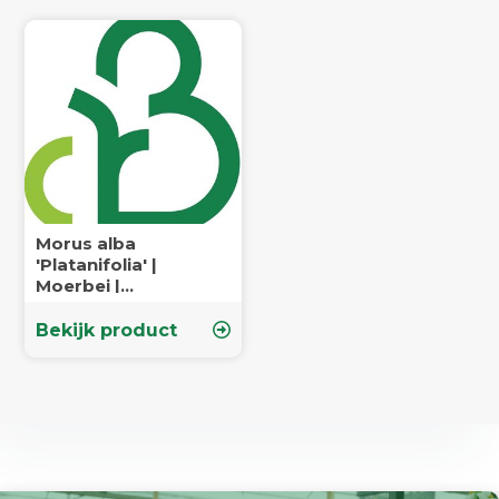
Morus alba
'Platanifolia' |
Moerbei |
Voedselbos
Bekijk product