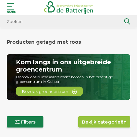
menu
Producten getagd met roos
Kom langs in ons uitgebreide
groencentrum
Ontdek ons ruime assortiment bomen in het prachtige
groencentrum in Ochten
Bezoek groencentrum
Filters
Bekijk categorieën