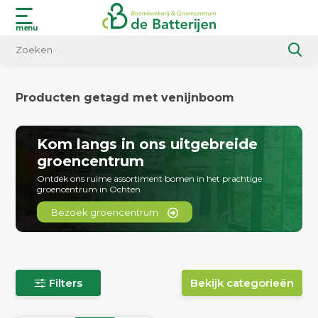
menu
Producten getagd met venijnboom
Kom langs in ons uitgebreide
groencentrum
Ontdek ons ruime assortiment bomen in het prachtige
groencentrum in Ochten
Bezoek groencentrum
Filters
Bekijk categorieën