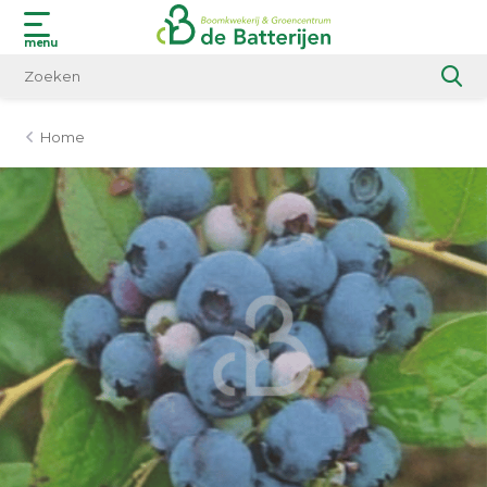
menu
Home