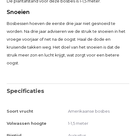
De plantafstand voor deze bosbes is 1-1,5 meter.
Snoeien
Bosbessen hoeven de eerste drie jaar niet gesnoeid te
worden. Na drie jaar adviseren we de struik te snoeien in het
vroege voorjaar of net na de oogst. Haal de dode en
kruisende takken weg. Het doel van het snoeien is dat de
struik meer zon en lucht krijgt, wat zorgt voor een betere
oogst.
Specificaties
Soort vrucht
Amerikaanse bosbes
Volwassen hoogte
1-1,5 meter
Rijptijd
Augustus