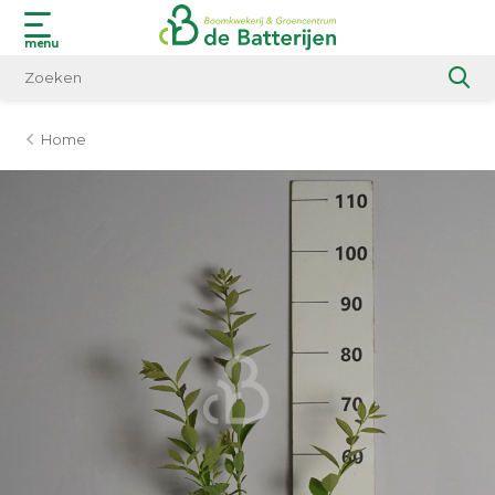
menu
Home