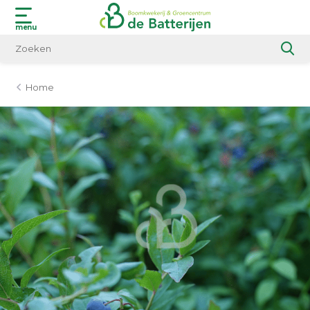
menu
Home