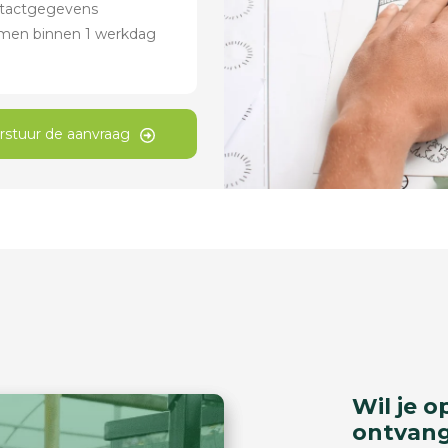
rstuur de aanvraag
Wil je o
ontvan