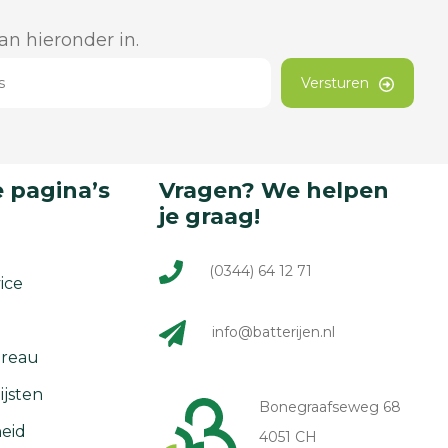
dan hieronder in.
Versturen
 pagina’s
Vragen? We helpen
je graag!
(0344) 64 12 71
ice
info@batterijen.nl
reau
ijsten
Bonegraafseweg 68
eid
4051 CH