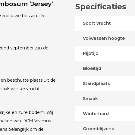
mbosum ‘Jersey’
Specificaties
kerblauwe bessen. De
Soort vrucht
Volwassen hoogte
Rond september zijn de
Rijptijd
Bloeitijd
en beschutte plaats uit de
Standplaats
maak van de vrucht.
Smaak
rijke en zure bodem. Wij
Winterhard
e maken van DCM Vivimus
Groenblijvend
ens belangrijk om de