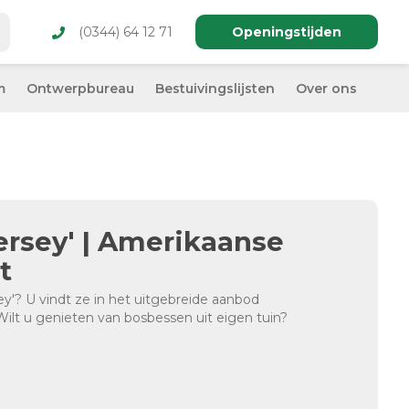
(0344) 64 12 71
Openingstijden
m
Ontwerpbureau
Bestuivingslijsten
Over ons
ersey' | Amerikaanse
t
ey'? U vindt ze in het uitgebreide aanbod
Wilt u genieten van bosbessen uit eigen tuin?