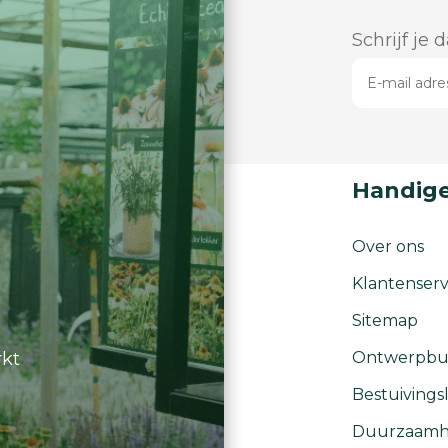
Schrijf je 
Handige
Over ons
Klantenserv
Sitemap
rkt
Ontwerpbu
Bestuivingsl
Duurzaamh