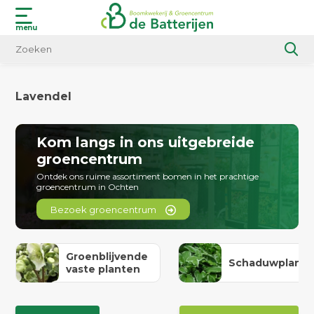
menu
Lavendel
Kom langs in ons uitgebreide
groencentrum
Ontdek ons ruime assortiment bomen in het prachtige
groencentrum in Ochten
Bezoek groencentrum
Groenblijvende
Schaduwplant
vaste planten