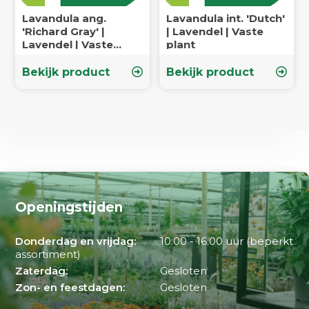
Lavandula ang.
Lavandula int. 'Dutch'
'Richard Gray' |
| Lavendel | Vaste
Lavendel | Vaste
plant
plant
Bekijk product
Bekijk product
Openingstijden
Donderdag en vrijdag:
10:00 - 16:00 uur (beperkt
assortiment)
Zaterdag:
Gesloten
Zon- en feestdagen:
Gesloten