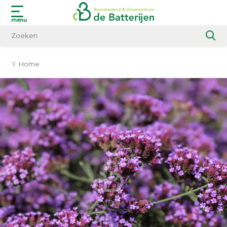
menu
Home