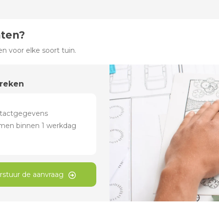
hten?
 voor elke soort tuin.
preken
rstuur de aanvraag