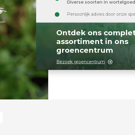
Diverse soorten in wortelgoe
Persoonlijk advies door onze spe
Ontdek ons comple
assortiment in ons
groencentrum
Bezoek groencentrum