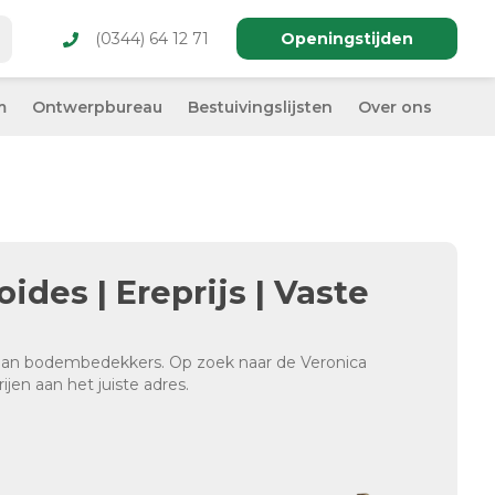
(0344) 64 12 71
Openingstijden
m
Ontwerpbureau
Bestuivingslijsten
Over ons
ides | Ereprijs | Vaste
 aan bodembedekkers. Op zoek naar de Veronica
jen aan het juiste adres.