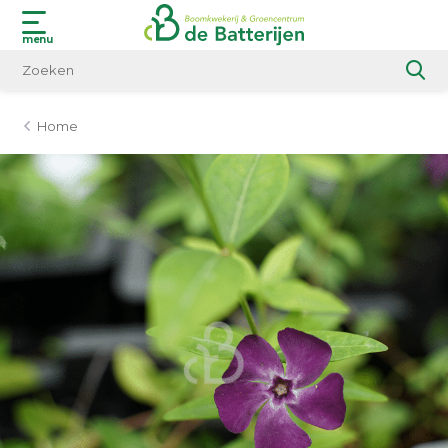
menu
Home