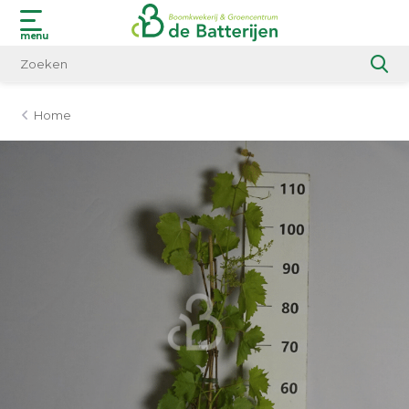
menu
Home