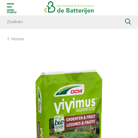
menu
Home