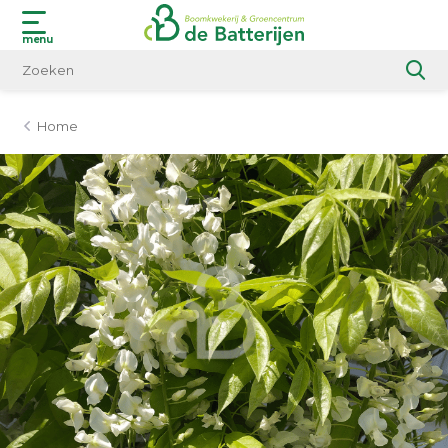
menu
Home