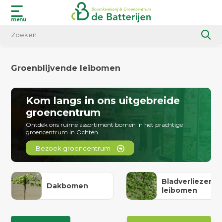
menu
Groenblijvende leibomen
Kom langs in ons uitgebreide
groencentrum
Ontdek ons ruime assortiment bomen in het prachtige
groencentrum in Ochten
Bezoek groencentrum
Bladverliezend
Dakbomen
leibomen