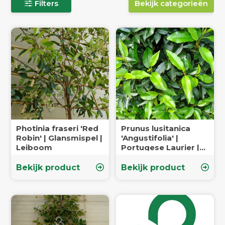
Filters
Bekijk categorieën
Photinia fraseri 'Red
Prunus lusitanica
Robin' | Glansmispel |
'Angustifolia' |
Leiboom
Portugese Laurier |
Haagplanten
Bekijk product
Bekijk product