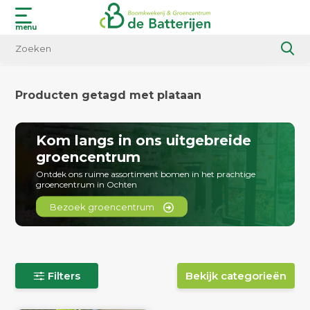
menu
Producten getagd met plataan
Kom langs in ons uitgebreide
groencentrum
Ontdek ons ruime assortiment bomen in het prachtige
groencentrum in Ochten
Bezoek groencentrum
Filters
Bekijk categorieën