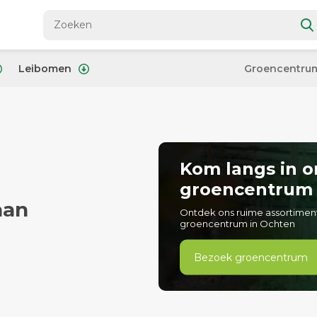
Leibomen
Groencentru
Kom langs in o
groencentrum
aan
Ontdek ons ruime assortimen
groencentrum in Ochten
Bezoek groencentrum