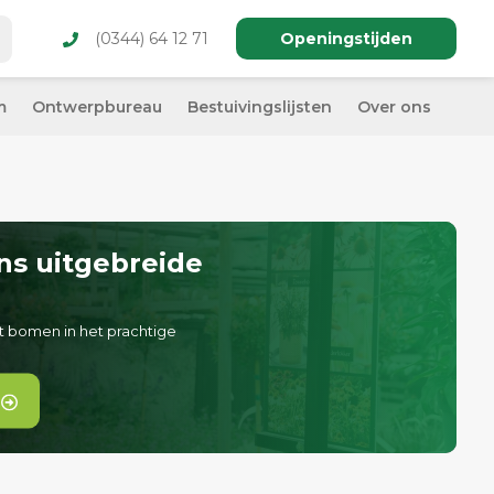
(0344) 64 12 71
Openingstijden
m
Ontwerpbureau
Bestuivingslijsten
Over ons
ns uitgebreide
t bomen in het prachtige