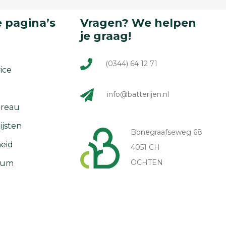
 pagina’s
Vragen? We helpen
je graag!
(0344) 64 12 71
ice
info@batterijen.nl
reau
ijsten
Bonegraafseweg 68
eid
4051 CH
OCHTEN
rum