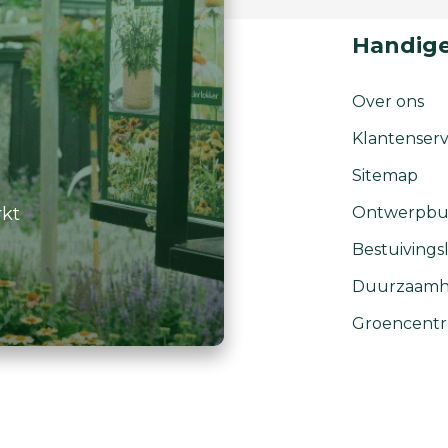
Handige
Over ons
Klantenserv
Sitemap
rkt
Ontwerpbu
Bestuivingsl
Duurzaamh
Groencent