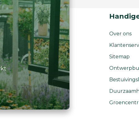
Handige
Over ons
Klantenserv
Sitemap
rkt
Ontwerpbu
Bestuivingsl
Duurzaamh
Groencent