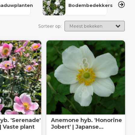
haduwplanten
Bodembedekkers
Sorteer op:
b. 'Serenade'
Anemone hyb. 'Honorine
 Vaste plant
Jobert' | Japanse
anemoon | Vaste plant