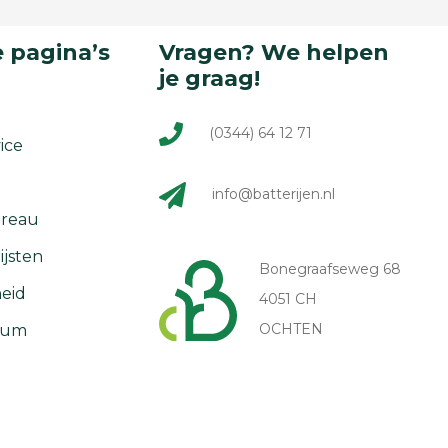
 pagina’s
Vragen? We helpen
je graag!
(0344) 64 12 71
ice
info@batterijen.nl
reau
ijsten
Bonegraafseweg 68
eid
4051 CH
OCHTEN
rum