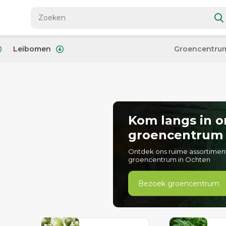
Leibomen
Groencentru
Kom langs in o
groencentrum
Ontdek ons ruime assortimen
groencentrum in Ochten
Bezoek groencentrum