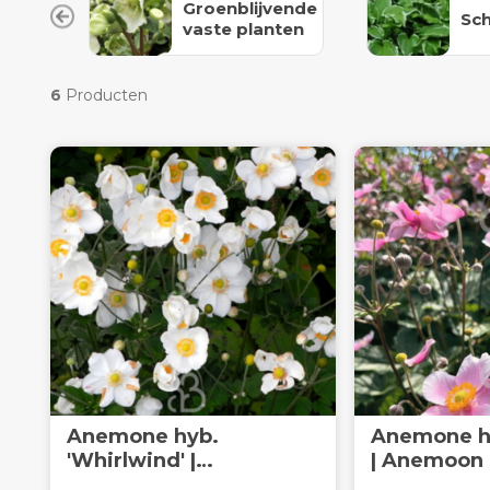
Groenblijvende
Sc
vaste planten
6
Producten
Anemone hyb.
Anemone hy
'Whirlwind' |
| Anemoon |
Herfstanemoon | Vaste