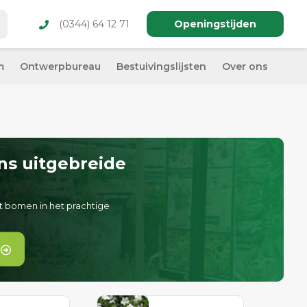
(0344) 64 12 71
Openingstijden
m
Ontwerpbureau
Bestuivingslijsten
Over ons
ns uitgebreide
t bomen in het prachtige