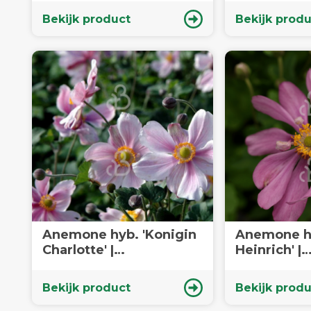
plant
Bekijk product
Bekijk produ
Anemone hyb. 'Konigin
Anemone hu
Charlotte' |
Heinrich' |
Herfstanemoon | Vaste
Herfstanemoon 
plant
plant
Bekijk product
Bekijk produ