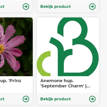
ct
Bekijk product
p. 'Prinz
Anemone hup.
'September Charm' |
| Vaste
Herfstanemoon | Vaste
plant
ct
Bekijk product