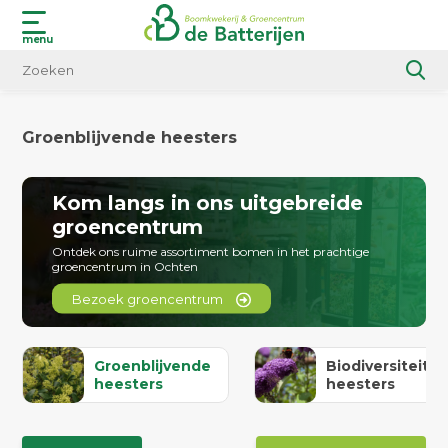
menu
Groenblijvende heesters
Kom langs in ons uitgebreide
groencentrum
Ontdek ons ruime assortiment bomen in het prachtige
groencentrum in Ochten
Bezoek groencentrum
Groenblijvende
Biodiversiteit
heesters
heesters