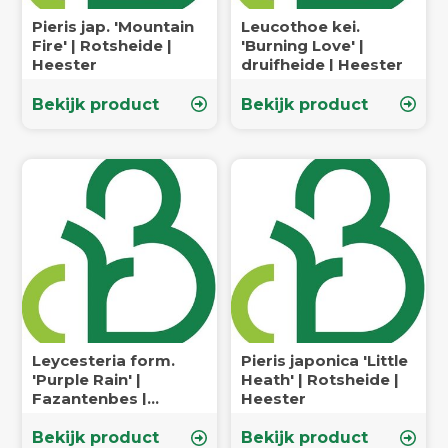
Pieris jap. 'Mountain
Leucothoe kei.
Fire' | Rotsheide |
'Burning Love' |
Heester
druifheide | Heester
Bekijk product
Bekijk product
Leycesteria form.
Pieris japonica 'Little
'Purple Rain' |
Heath' | Rotsheide |
Fazantenbes |
Heester
Voedselbos
Bekijk product
Bekijk product