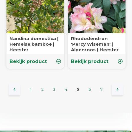
Nandina domestica |
Rhododendron
Hemelse bamboe |
'Percy Wiseman' |
Heester
Alpenroos | Heester
Bekijk product
Bekijk product
1
2
3
4
5
6
7