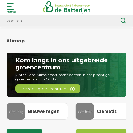
menu
Klimop
Kom langs in ons uitgebreide
groencentrum
Ontdek ons ruime assortiment bomen in het prachtige
groencentrum in Ochten
Bezoek groencentrum
Blauwe regen
Clematis