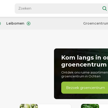
Leibomen
Groencentru
Kom langs in o
groencentrum
Ontdek ons ruime assortimen
groencentrum in Ochten
Bezoek groencentrum