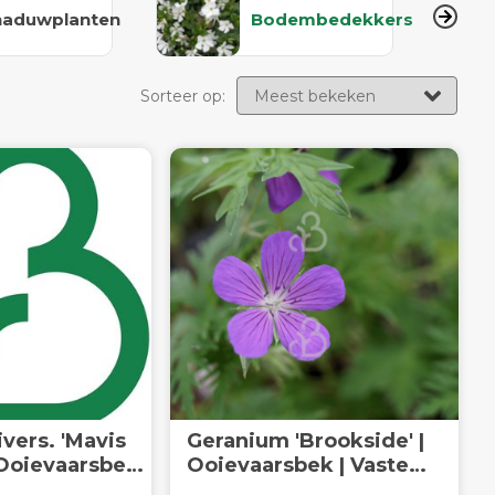
haduwplanten
Bodembedekkers
Sorteer op:
vers. 'Mavis
Geranium 'Brookside' |
Ooievaarsbek |
Ooievaarsbek | Vaste
plant