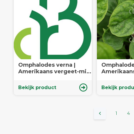
Omphalodes verna |
Omphalodes 
Amerikaans vergeet-mij-
Amerikaans
nietje | Vaste plant
nietje | Vas
Bekijk product
Bekijk produ
1
4