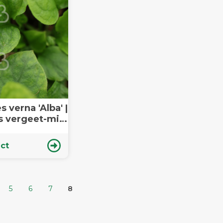
verna 'Alba' |
 vergeet-mij-
te plant
ct
5
6
7
8