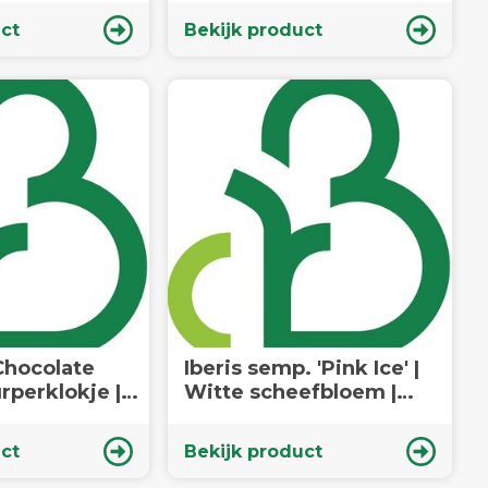
ct
Bekijk product
Chocolate
Iberis semp. 'Pink Ice' |
urperklokje |
Witte scheefbloem |
Vaste plant
ct
Bekijk product