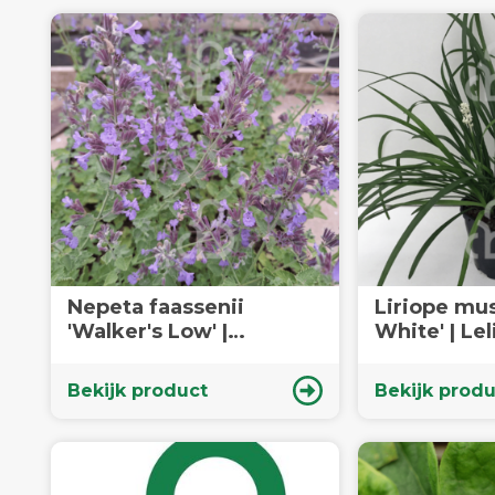
Nepeta faassenii
Liriope mu
'Walker's Low' |
White' | Lel
Kattenkruid | Vaste plant
Siergras
Bekijk product
Bekijk produ