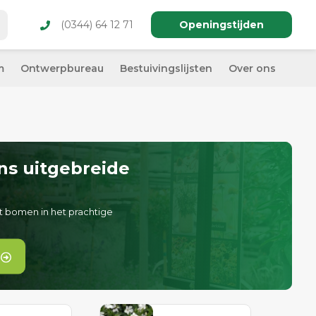
(0344) 64 12 71
Openingstijden
m
Ontwerpbureau
Bestuivingslijsten
Over ons
ns uitgebreide
t bomen in het prachtige