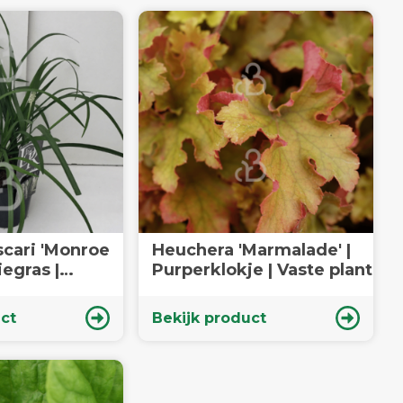
scari 'Monroe
Heuchera 'Marmalade' |
iegras |
Purperklokje | Vaste plant
ct
Bekijk product