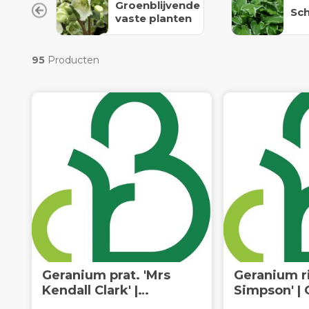
Groenblijvende
Sc
vaste planten
95
Producten
Geranium prat. 'Mrs
Geranium ri
Kendall Clark' |
Simpson' | 
Ooievaarsbek | Vaste
Vaste plant