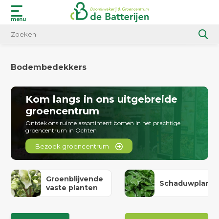
menu
Bodembedekkers
Kom langs in ons uitgebreide
groencentrum
Ontdek ons ruime assortiment bomen in het prachtige
groencentrum in Ochten
Bezoek groencentrum
Groenblijvende
Schaduwplant
vaste planten