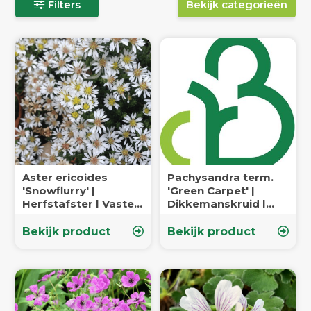
Filters
Bekijk categorieën
Aster ericoides
Pachysandra term.
'Snowflurry' |
'Green Carpet' |
Herfstafster | Vaste
Dikkemanskruid |
plant
Vaste plant
Bekijk product
Bekijk product