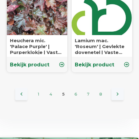
Heuchera mic.
Lamium mac.
'Palace Purple' |
'Roseum' | Gevlekte
Purperklokje | Vaste
dovenetel | Vaste
plant
plant
Bekijk product
Bekijk product
1
4
5
6
7
8