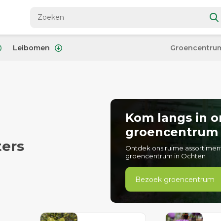
Leibomen
Groencentru
Kom langs in o
groencentrum
ters
Ontdek ons ruime assortimen
groencentrum in Ochten
Bezoek groencentrum