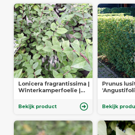
Lonicera fragrantissima |
Prunus lusi
Winterkamperfoelie |
'Angustifolia
Heester
Portugeese 
Heester
Bekijk product
Bekijk produ