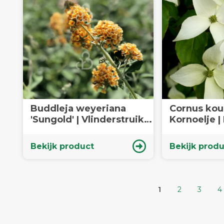
Buddleja weyeriana
Cornus kous
'Sungold' | Vlinderstruik |
Ko
Heester
Bekijk product
Bekijk produ
1
2
3
4