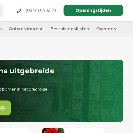
(0344) 64 12 71
Openingstijden
m
Ontwerpbureau
Bestuivingslijsten
Over ons
ns uitgebreide
t bomen in het prachtige