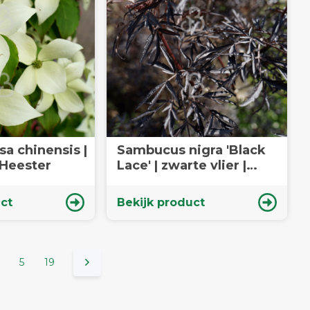
a chinensis |
Sambucus nigra 'Black
rnoelje | Heester
Lace' | zwarte vlier |
Heester
ct
Bekijk product
5
19