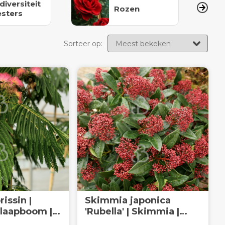
diversiteit
Rozen
sters
Sorteer op:
rissin |
Skimmia japonica
slaapboom |
'Rubella' | Skimmia |
Heester