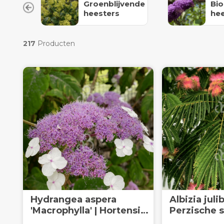
Groenblijvende
Bio
heesters
hee
217
Producten
Hydrangea aspera
Albizia julib
'Macrophylla' | Hortensia |
Perzische 
Heester
Laanboom