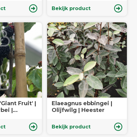
ct
Bekijk product
Giant Fruit' |
Elaeagnus ebbingei |
bei |
Olijfwilg | Heester
s
ct
Bekijk product