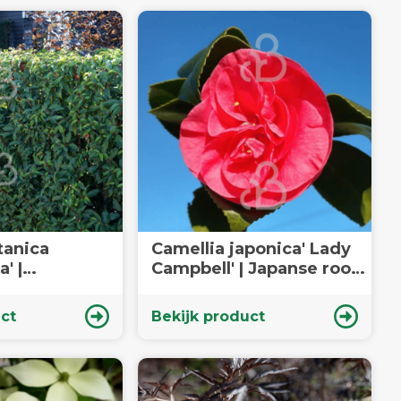
tanica
Camellia japonica' Lady
' |
Campbell' | Japanse roos |
laurier |
Heester
ct
Bekijk product