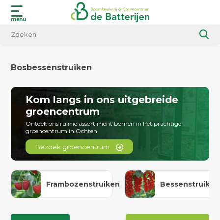
menu
Bosbessenstruiken
Kom langs in ons uitgebreide
groencentrum
Ontdek ons ruime assortiment bomen in het prachtige
groencentrum in Ochten
Bezoek groencentrum
Frambozenstruiken
Bessenstruiken