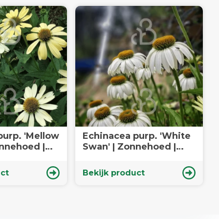
purp. 'Mellow
Echinacea purp. 'White
onnehoed |
Swan' | Zonnehoed |
Vaste plant
ct
Bekijk product