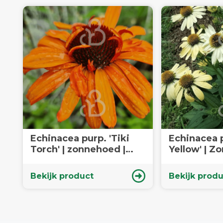
Echinacea purp. 'Tiki
Echinacea 
Torch' | zonnehoed |
Yellow' | Z
Vaste plant
Vaste plant
Bekijk product
Bekijk produ