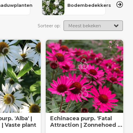
haduwplanten
Bodembedekkers
Sorteer op:
'Alba' |
Echinacea purp. 'Fatal
| Vaste plant
Attraction | Zonnehoed |
Vaste plant