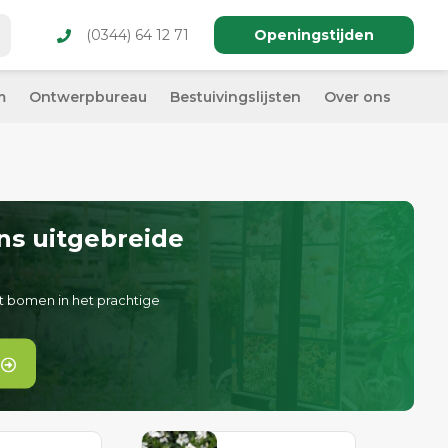
(0344) 64 12 71
Openingstijden
m
Ontwerpbureau
Bestuivingslijsten
Over ons
ns uitgebreide
t bomen in het prachtige