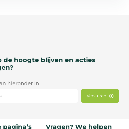
p de hoogte blijven en acties
gen?
dan hieronder in.
Versturen
 pagina’s
Vragen? We helpen