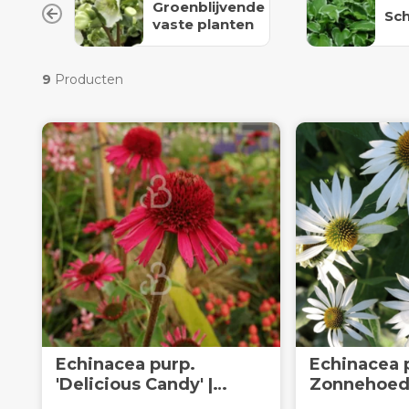
Groenblijvende
Sc
vaste planten
9
Producten
Echinacea purp.
Echinacea purp. 
'Delicious Candy' |
Zonnehoed 
Zonnehoed | Vaste plant