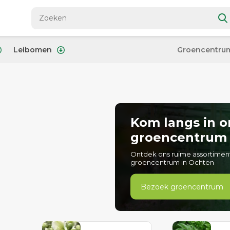
Leibomen
Groencentru
Kom langs in o
groencentrum
Ontdek ons ruime assortimen
groencentrum in Ochten
Bezoek groencentrum